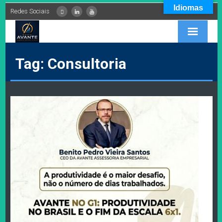
Idiomas
Redes Sociais
INÍCIO
Tag: Consultoria
EMPRESA
SERVIÇOS
PARCEIROS
CONTEÚDOS
FALE CONOSCO