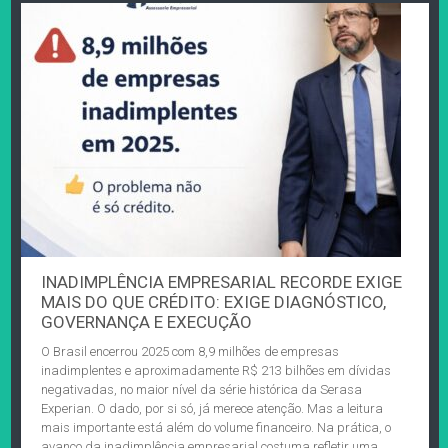
INADIMPLÊNCIA EMPRESARIAL RECORDE EXIGE
MAIS DO QUE CRÉDITO: EXIGE DIAGNÓSTICO,
GOVERNANÇA E EXECUÇÃO
O Brasil encerrou 2025 com 8,9 milhões de empresas
inadimplentes e aproximadamente R$ 213 bilhões em dívidas
negativadas, no maior nível da série histórica da Serasa
Experian. O dado, por si só, já merece atenção. Mas a leitura
mais importante está além do volume financeiro. Na prática, o
avanço da inadimplência empresarial costuma refletir uma…