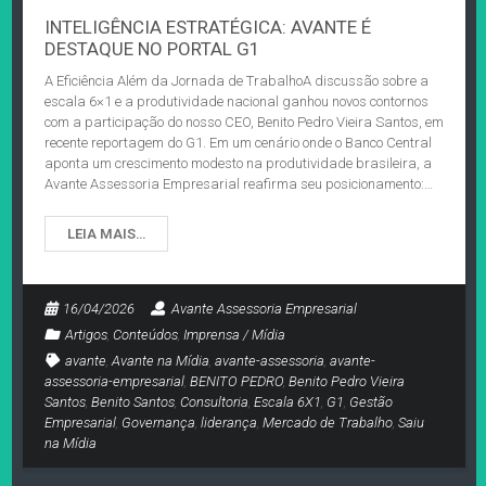
INTELIGÊNCIA ESTRATÉGICA: AVANTE É
DESTAQUE NO PORTAL G1
A Eficiência Além da Jornada de TrabalhoA discussão sobre a
escala 6×1 e a produtividade nacional ganhou novos contornos
com a participação do nosso CEO, Benito Pedro Vieira Santos, em
recente reportagem do G1. Em um cenário onde o Banco Central
aponta um crescimento modesto na produtividade brasileira, a
Avante Assessoria Empresarial reafirma seu posicionamento:…
LEIA MAIS…
16/04/2026
Avante Assessoria Empresarial
Artigos
,
Conteúdos
,
Imprensa / Mídia
avante
,
Avante na Mídia
,
avante-assessoria
,
avante-
assessoria-empresarial
,
BENITO PEDRO
,
Benito Pedro Vieira
Santos
,
Benito Santos
,
Consultoria
,
Escala 6X1
,
G1
,
Gestão
Empresarial
,
Governança
,
liderança
,
Mercado de Trabalho
,
Saiu
na Mídia