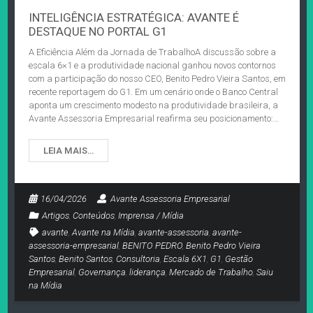
INTELIGÊNCIA ESTRATÉGICA: AVANTE É
DESTAQUE NO PORTAL G1
A Eficiência Além da Jornada de TrabalhoA discussão sobre a
escala 6×1 e a produtividade nacional ganhou novos contornos
com a participação do nosso CEO, Benito Pedro Vieira Santos, em
recente reportagem do G1. Em um cenário onde o Banco Central
aponta um crescimento modesto na produtividade brasileira, a
Avante Assessoria Empresarial reafirma seu posicionamento:…
LEIA MAIS…
16/04/2026
Avante Assessoria Empresarial
Artigos
,
Conteúdos
,
Imprensa / Mídia
avante
,
Avante na Mídia
,
avante-assessoria
,
avante-
assessoria-empresarial
,
BENITO PEDRO
,
Benito Pedro Vieira
Santos
,
Benito Santos
,
Consultoria
,
Escala 6X1
,
G1
,
Gestão
Empresarial
,
Governança
,
liderança
,
Mercado de Trabalho
,
Saiu
na Mídia