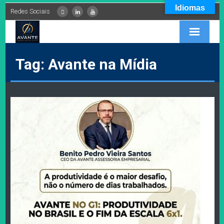
Idiomas
Redes Sociais
INÍCIO
Tag: Avante na Mídia
EMPRESA
SERVIÇOS
PARCEIROS
CONTEÚDOS
FALE CONOSCO