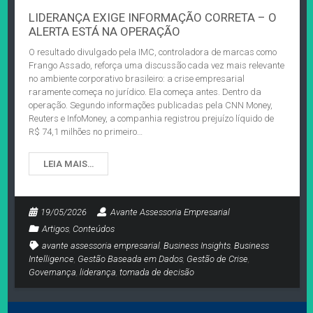
LIDERANÇA EXIGE INFORMAÇÃO CORRETA – O
ALERTA ESTÁ NA OPERAÇÃO
O resultado divulgado pela IMC, controladora de marcas como
Frango Assado, reforça uma discussão cada vez mais relevante
no ambiente corporativo brasileiro: a crise empresarial
raramente começa no jurídico. Ela começa antes. Dentro da
operação. Segundo informações publicadas pela CNN Money,
Reuters e InfoMoney, a companhia registrou prejuízo líquido de
R$ 74,1 milhões no primeiro…
LEIA MAIS…
19/05/2026
Avante Assessoria Empresarial
Artigos
,
Conteúdos
avante assessoria empresarial
,
Business Insights
,
Business
Intelligence
,
Gestão Baseada em Dados
,
Gestão de Crise
,
Governança
,
liderança
,
tomada de decisão