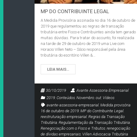
MP DO CONTRIBUINTE LEGAL
A Medida Provisória assinada no dia 16 de outubro de
2019 que regulamentou as regras de transação
tributária entre Fisco e Contribuintes ainda tem gerado
muitas dúvidas. Para tratar do assunto, foi realizada
na tarde de 29 de outubro de 2019 uma Live com
Horacio Villen Neto – Sócio responsável pela área
tributária do escritório Villen &…
LEIA MAIS…
30/10/2019
Avante Assessoria Empresarial
2019
,
Conteúdos
,
Novembro
,
out
,
Vídeos
avante-assessoria-empresarial
,
Medida provisória
16 de outubro de 2019
,
MP do Contribuinte Legal
,
reestruturação empresarial
,
Regras da Transação
Tributária
,
Regulamentação da Transação Tributária
,
Renegociação com o Fisco e Tributos
,
renegociação
de dívidas empresariais
,
Villen Advocacia Tributária