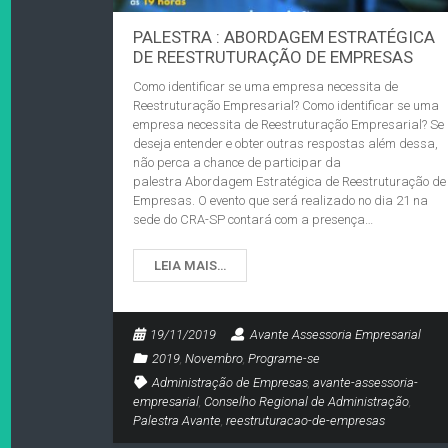
PALESTRA : ABORDAGEM ESTRATÉGICA
DE REESTRUTURAÇÃO DE EMPRESAS
Como identificar se uma empresa necessita de
Reestruturação Empresarial? Como identificar se uma
empresa necessita de Reestruturação Empresarial? Se
deseja entender e obter outras respostas além dessa,
não perca a chance de participar da
palestra Abordagem Estratégica de Reestruturação de
Empresas. O evento que será realizado no dia 21 na
sede do CRA-SP contará com a presença…
LEIA MAIS…
19/11/2019
Avante Assessoria Empresarial
2019
,
Novembro
,
Programe-se
Administração de Empresas
,
avante-assessoria-
empresarial
,
Conselho Regional de Administração
,
Palestra Avante
,
reestruturacao-de-empresas