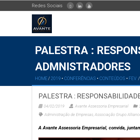
Redes Sociais
PALESTRA : RESPON
ADMNISTRADORES
HOME
/
2019
•
CONFERÊNCIAS
•
CONTEÚDOS
•
FEV
/
PALESTRA : RESPONSABILIDAD
04/02/2019
Avante Assessoria Empresarial
Administração de Empresas
,
Associação Grupo Allianc
A Avante Assessoria Empresarial, convida, junta