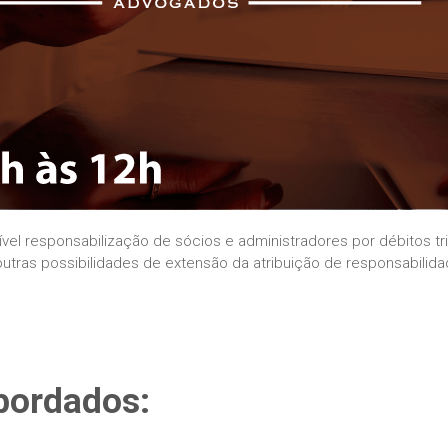
ível responsabilização de sócios e administradores por débitos 
ras possibilidades de extensão da atribuição de responsabilida
bordados: