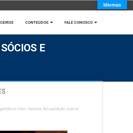
Idiomas
CEIROS
CONTEÚDOS
FALE CONOSCO
 SÓCIOS E
ES
alhães & Villen
,
Palestra
,
Recuperação Judicial