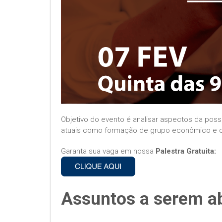
Objetivo do evento é analisar aspectos da poss
atuais como formação de grupo econômico e out
Garanta sua vaga em nossa
Palestra Gratuita:
Assuntos a serem a