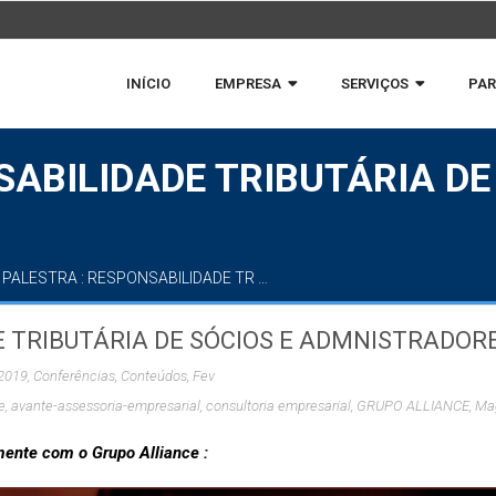
INÍCIO
EMPRESA
SERVIÇOS
PAR
SABILIDADE TRIBUTÁRIA DE
PALESTRA : RESPONSABILIDADE TR …
E TRIBUTÁRIA DE SÓCIOS E ADMNISTRADOR
2019
,
Conferências
,
Conteúdos
,
Fev
e
,
avante-assessoria-empresarial
,
consultoria empresarial
,
GRUPO ALLIANCE
,
Mag
mente com o Grupo Alliance :